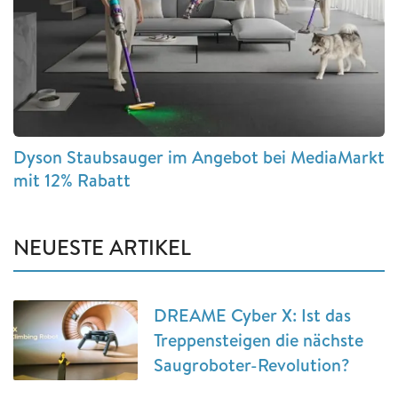
Dyson Staubsauger im Angebot bei MediaMarkt
mit 12% Rabatt
NEUESTE ARTIKEL
DREAME Cyber X: Ist das
Treppensteigen die nächste
Saugroboter-Revolution?