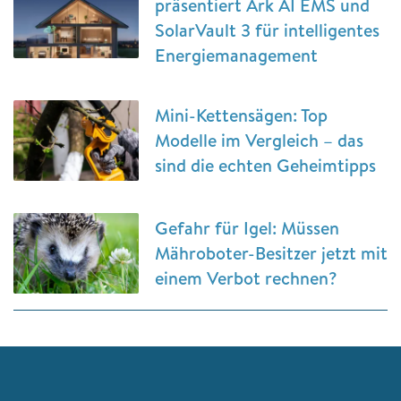
präsentiert Ark AI EMS und
SolarVault 3 für intelligentes
Energiemanagement
Mini-Kettensägen: Top
Modelle im Vergleich – das
sind die echten Geheimtipps
Gefahr für Igel: Müssen
Mähroboter-Besitzer jetzt mit
einem Verbot rechnen?