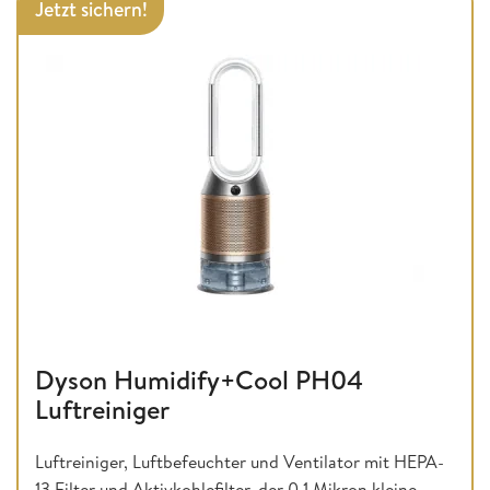
Jetzt sichern!
Dyson Humidify+Cool PH04
Luftreiniger
Luftreiniger, Luftbefeuchter und Ventilator mit HEPA-
13 Filter und Aktivkohlefilter, der 0,1 Mikron kleine