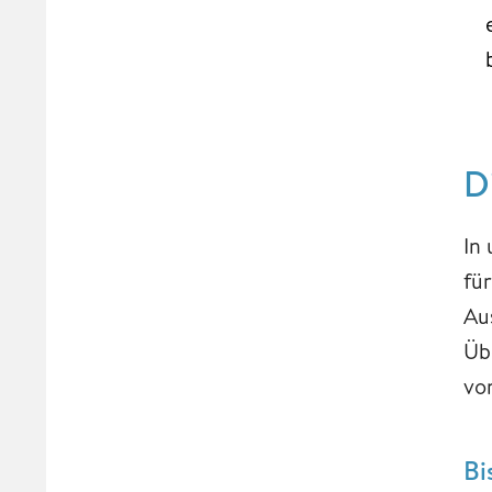
D
In
fü
Au
Üb
vo
Bi