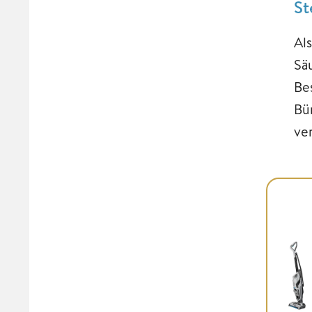
St
Al
Sä
Be
Bü
ve