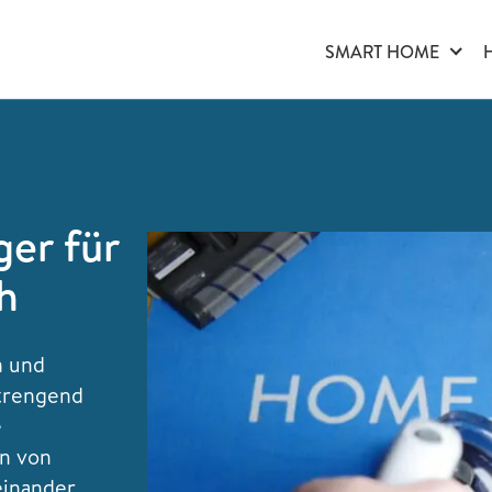
SMART HOME
er für
h
n und
strengend
e
rn von
einander