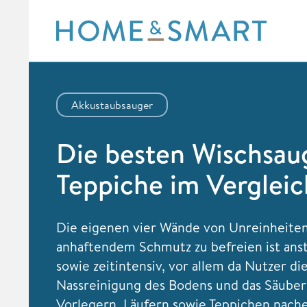
Skip
to
content
Akkustaubsauger
Die besten Wischsaug
Teppiche im Vergleic
Die eigenen vier Wände von Unreinheite
anhaftendem Schmutz zu befreien ist an
sowie zeitintensiv, vor allem da Nutzer di
Nassreinigung des Bodens und das Säube
Vorlegern, Läufern sowie Teppichen nach