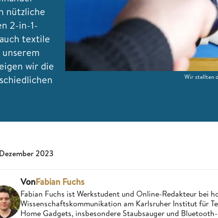
h nützliche
n 2-in-1-
auch textile
n unserem
eigen wir die
Wir stellten 
schiedlichen
 Dezember 2023
Von
Fabian Fuchs
Fabian Fuchs ist Werkstudent und Online-Redakteur bei 
Wissenschaftskommunikation am Karlsruher Institut für Tec
Home Gadgets, insbesondere Staubsauger und Bluetooth-La