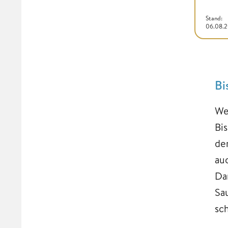
Stand:
06.08.
Bi
We
Bi
de
au
Da
Sa
sc