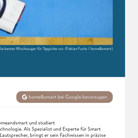
die besten Wischsauger für Teppiche vor.
(Fabian Fuchs / home&smart)
home&smart bei Google bevorzugen
homeandsmart und studiert
hnologie. Als Spezialist und Experte für Smart
utsprecher, bringt er sein Fachwissen in präzise