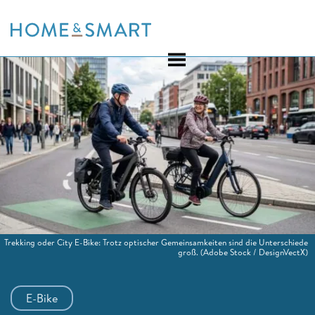
Skip
to
content
Trekking oder City E-Bike: Trotz optischer Gemeinsamkeiten sind die Unterschiede
groß.
(Adobe Stock / DesignVectX)
E-Bike