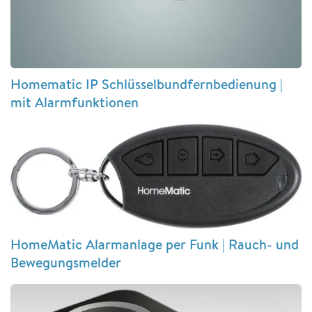
Homematic IP Schlüsselbundfernbedienung |
mit Alarmfunktionen
HomeMatic Alarmanlage per Funk | Rauch- und
Bewegungsmelder