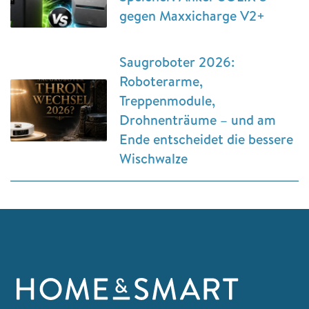
gegen Maxxicharge V2+
Saugroboter 2026:
Roboterarme,
Treppenmodule,
Drohnenträume – und am
Ende entscheidet die bessere
Wischwalze