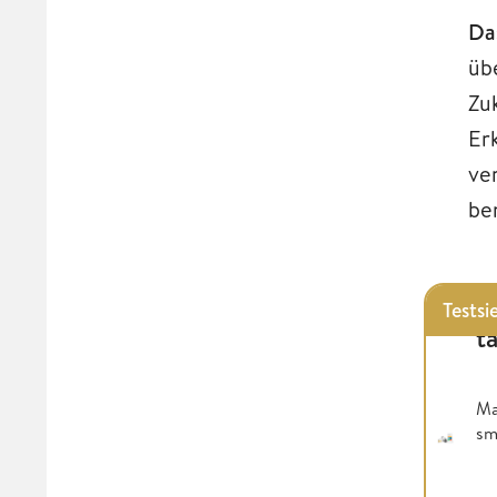
Da
üb
Zu
Er
ve
be
Testsi
t
Ma
sm