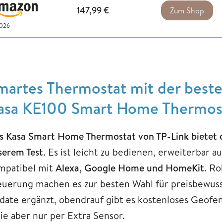
147,99
€
Zum Shop
2026
martes Thermostat mit der beste
asa KE100 Smart Home Thermos
s Kasa Smart Home Thermostat von TP-Link bietet da
serem Test
. Es ist leicht zu bedienen, erweiterbar
mpatibel mit
Alexa, Google Home und HomeKit
. Ro
euerung machen es zur besten Wahl für preisbewus
date ergänzt, obendrauf gibt es kostenloses Geofe
die aber nur per Extra Sensor.