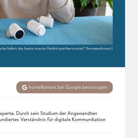
rke liefert das beste smarte Heizkörperthermostat?
(homeandsmart)
home&smart bei Google bevorzugen
 Experte. Durch sein Studium der Angewandten
undiertes Verständnis für digitale Kommunikation