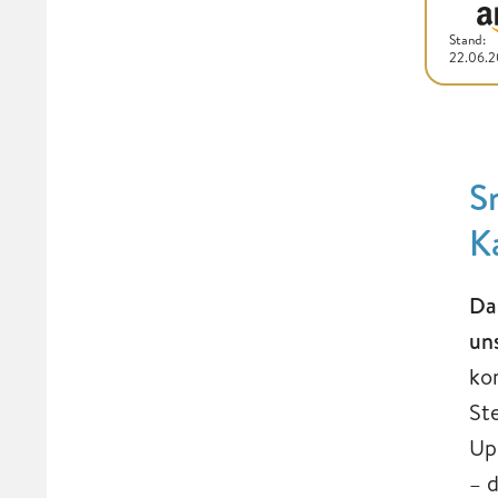
Stand:
22.06.
S
K
Da
un
ko
St
Up
– 