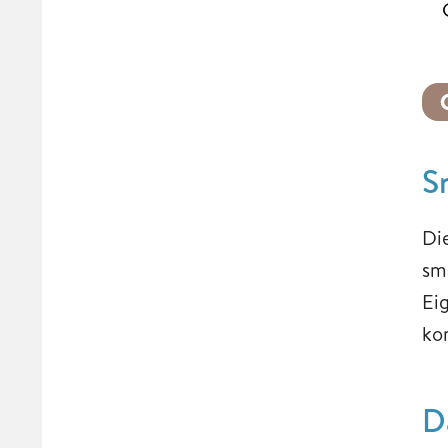
S
Di
sm
Ei
ko
D