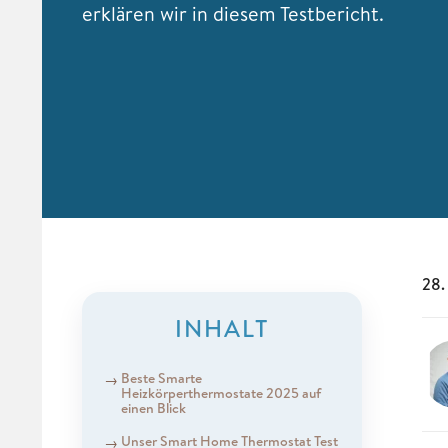
erklären wir in diesem Testbericht.
28.
INHALT
Beste Smarte
Heizkörperthermostate 2025 auf
einen Blick
Unser Smart Home Thermostat Test