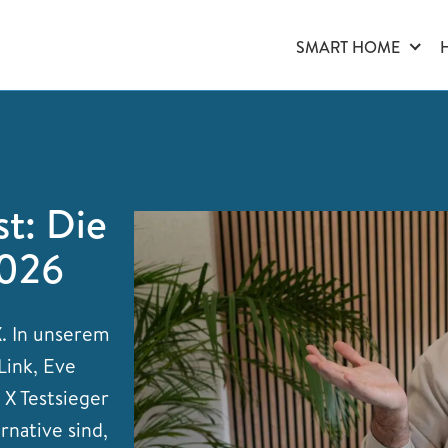
SMART HOME
t: Die
2026
X. In unserem
Link, Eve
X Testsieger
native sind,