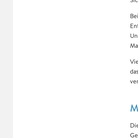
Be
En
Un
Ma
Vi
da
ve
M
Di
Ge