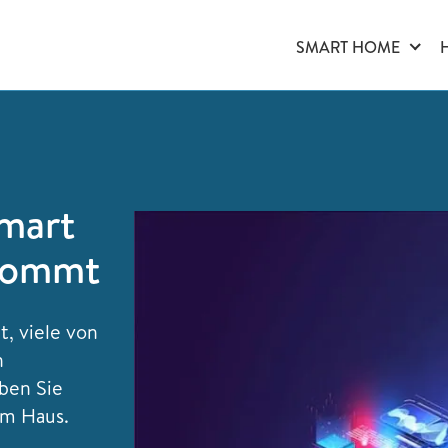
SMART HOME
Smart
kommt
t, viele von
n
aben Sie
em Haus.