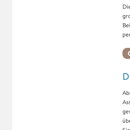
Di
gr
Be
pe
D
Ab
As
ge
üb
Si