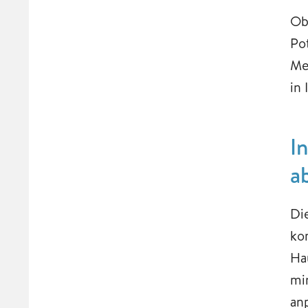
Ob
Pot
Me
in
I
a
Di
ko
Ha
mi
an