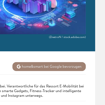
(ZinetroN / stock.adobe.com)
home&smart bei Google bevorzugen
bei. Verantwortliche für das Ressort E-Mobilität bei
smarte Gadgets, Fitness-Tracker und intelligente
st und Instagram unterwegs.