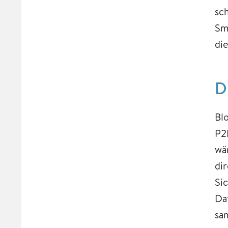
sc
Sm
di
D
Bl
P2
wä
di
Si
Da
sa