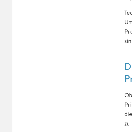
Te
Um
Pr
sin
D
P
Obw
Pr
die
zu