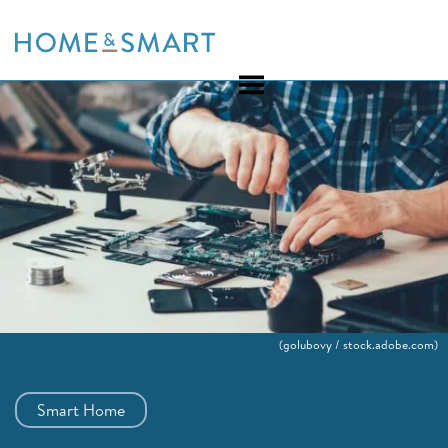
Skip
to
content
(golubovy / stock.adobe.com)
Smart Home