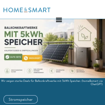
Skip
to
content
Wir zeigen starke Deals für Balkonkraftwerke mit 5kWh Speicher.
(home&smart via
ChatGPT)
Stromspeicher