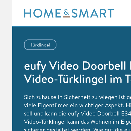
Skip
to
content
Türklingel
eufy Video Doorbell
Video-Türklingel im T
Sich zuhause in Sicherheit zu wiegen ist g
viele Eigentümer ein wichtiger Aspekt. H
soll und kann die eufy Video Doorbell E34
Video-Türklingel kann das Wohnen im Ei
sicherer gestaltet werden. Wie gut die e