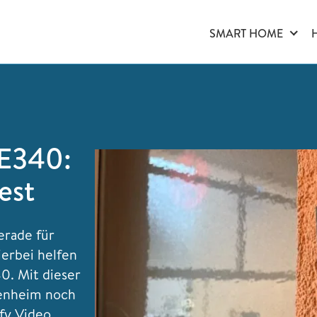
SMART HOME
 E340:
est
erade für
ierbei helfen
0. Mit dieser
genheim noch
ufy Video