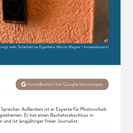
ringt mehr Sicherheit ins Eigenheim
(Moritz Wagner / homeandsmart)
home&smart bei Google bevorzugen
Sprecher. Außerdem ist er Experte für Photovoltaik
ethemen. Er hat einen Bachelorabschluss in
nd ist langjähriger freier Journalist.