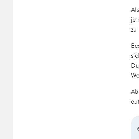
Als
je 
zu
Be
si
Du
Wo
Ab
eu