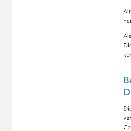
Al
he
Al
Di
kö
B
D
Di
ve
Co