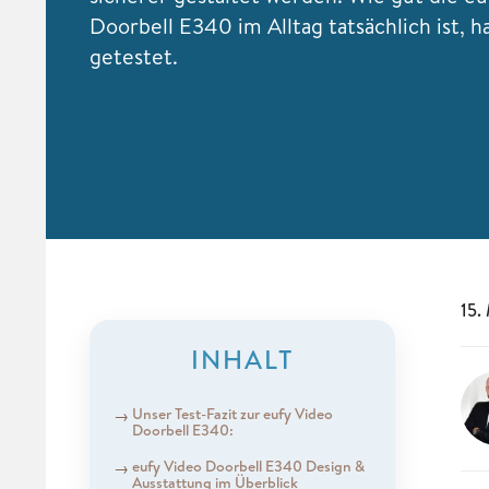
Doorbell E340 im Alltag tatsächlich ist, h
getestet.
15.
INHALT
Unser Test-Fazit zur eufy Video
Doorbell E340:
eufy Video Doorbell E340 Design &
Ausstattung im Überblick