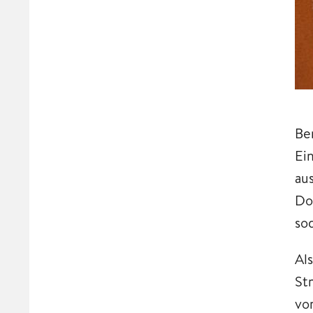
Be
Ei
au
Doo
so
Al
St
vo