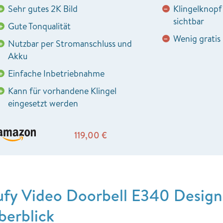
Sehr gutes 2K Bild
Klingelknopf
+
−
sichtbar
Gute Tonqualität
+
Wenig gratis
−
Nutzbar per Stromanschluss und
+
Akku
Einfache Inbetriebnahme
+
Kann für vorhandene Klingel
+
eingesetzt werden
119,00
€
ufy Video Doorbell E340 Design
berblick