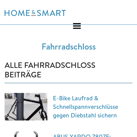
Skip
to
content
Fahrradschloss
ALLE FAHRRADSCHLOSS
BEITRÄGE
E-Bike Laufrad &
Schnellspannverschlüsse
gegen Diebstahl sichern
ABUS YARDO 7807F: