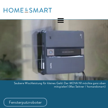
Skip
to
content
Saubere Wischleistung für kleines Geld: Der MOVA N1 möchte ganz oben
mitspielen!
(Max Seitner / homandsmart)
Fensterputzroboter