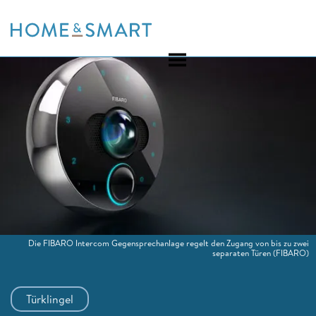
Skip
to
content
Die FIBARO Intercom Gegensprechanlage regelt den Zugang von bis zu zwei
separaten Türen
(FIBARO)
Türklingel