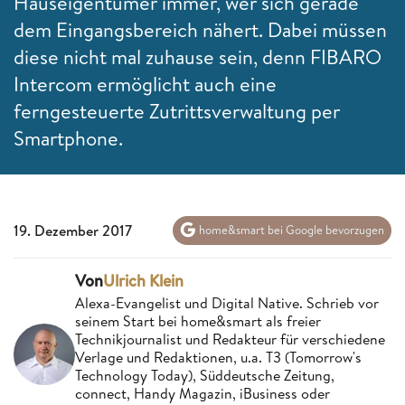
Hauseigentümer immer, wer sich gerade
dem Eingangsbereich nähert. Dabei müssen
diese nicht mal zuhause sein, denn FIBARO
Intercom ermöglicht auch eine
ferngesteuerte Zutrittsverwaltung per
Smartphone.
19. Dezember 2017
home&smart bei Google bevorzugen
Von
Ulrich Klein
Alexa-Evangelist und Digital Native. Schrieb vor
seinem Start bei home&smart als freier
Technikjournalist und Redakteur für verschiedene
Verlage und Redaktionen, u.a. T3 (Tomorrow's
Technology Today), Süddeutsche Zeitung,
connect, Handy Magazin, iBusiness oder