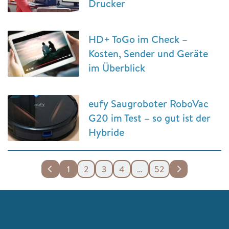
Drucker
HD+ ToGo im Check –
Kosten, Sender und Geräte
im Überblick
eufy Saugroboter RoboVac
G20 im Test – so gut ist der
Hybride
1
2
3
4
…
52