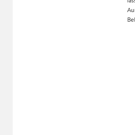
la
Au
Be