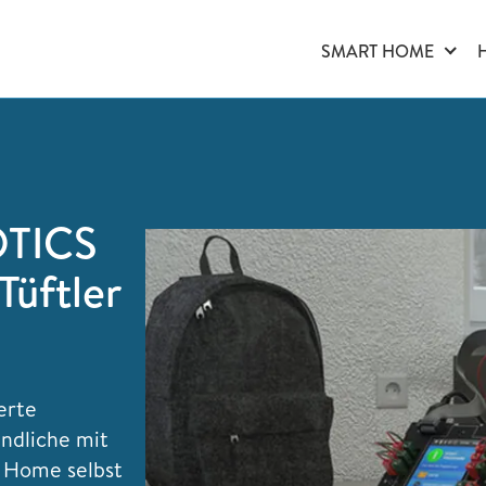
SMART HOME
OTICS
Tüftler
erte
ndliche mit
 Home selbst