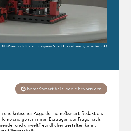
XT können sich Kinder ihr eigenes Smart Home bauen
(fischertechnik)
home&smart bei Google bevorzugen
n und kritisches Auge der home&smart-Redaktion.
Home und geht in ihren Beiträgen der Frage nach,
onender und umweltfreundlicher gestalten kann.
arte Klimatechnik.