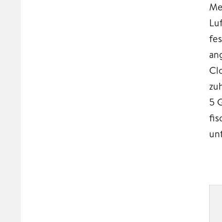
Me
Lu
fe
an
Cl
zu
5 
fi
un