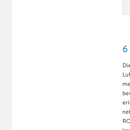
6
Di
Lu
me
be
er
ne
RO