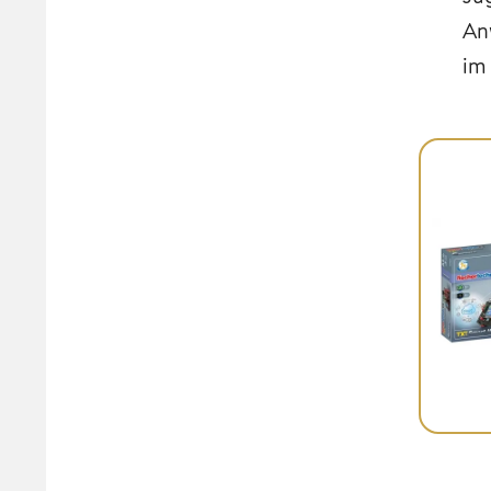
An
im