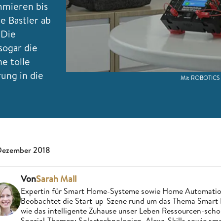
mmieren bis
e Bastler ab
 Die
sogar die
e tolle
ung in die
Mit ROBOTICS T
Dezember 2018
Von
Sarah Mall
Expertin für Smart Home-Systeme sowie Home Automatio
Beobachtet die Start-up-Szene rund um das Thema Smart 
wie das intelligente Zuhause unser Leben Ressourcen-sch
Spezial-Themen: Solartechnologien, Alexa-Skills sowie sm