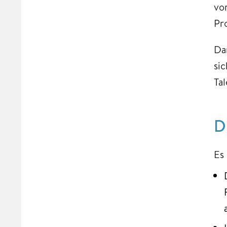
vo
Pro
Da
si
Ta
Di
Es 