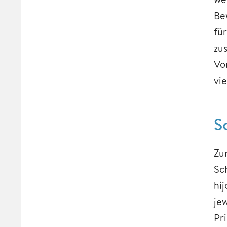
Be
für
zu
Vo
vi
S
Zu
Sc
hi
je
Pri