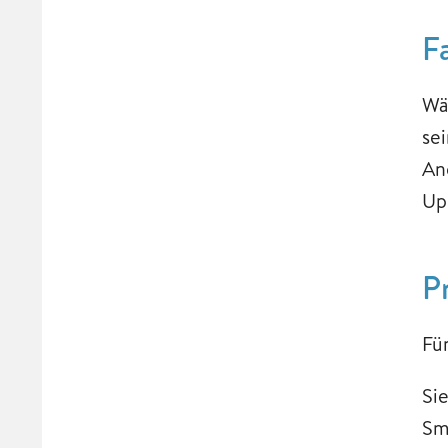
​​
Wä
se
An
Up
P
Fü
Si
Sm