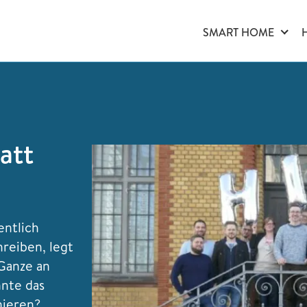
SMART HOME
att
entlich
reiben, legt
 Ganze an
nnte das
nieren?