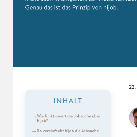
Genau das ist das Prinzip von hijob.
22.
INHALT
Wie funktioniert die Jobsuche über
hijob?
So vereinfacht hijob die Jobsuche