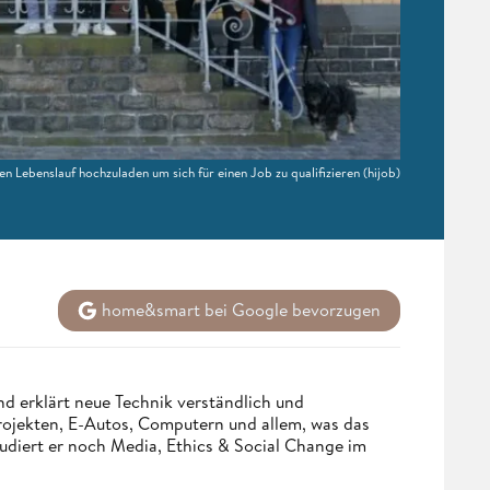
nen Lebenslauf hochzuladen um sich für einen Job zu qualifizieren
(hijob)
home&smart bei Google bevorzugen
d erklärt neue Technik verständlich und
Projekten, E-Autos, Computern und allem, was das
udiert er noch Media, Ethics & Social Change im