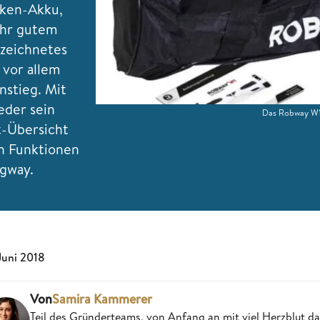
rken-Akku,
ehr gutem
ezeichnetes
 vor allem
nstieg. Mit
eder sein
Das Robway W1 
t-Übersicht
en Funktionen
egway.
 Juni 2018
Von
Samira Kammerer
Teil des Gründerteams, von Anfang an mit viel Herzblut da