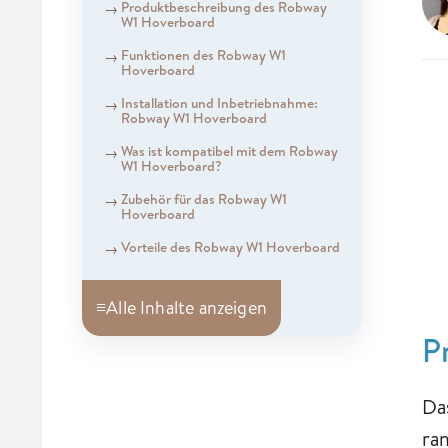
Produktbeschreibung des Robway
W1 Hoverboard
Funktionen des Robway W1
Hoverboard
Installation und Inbetriebnahme:
Robway W1 Hoverboard
Was ist kompatibel mit dem Robway
W1 Hoverboard?
Zubehör für das Robway W1
Hoverboard
Vorteile des Robway W1 Hoverboard
≡
Alle Inhalte anzeigen
P
Da
ran