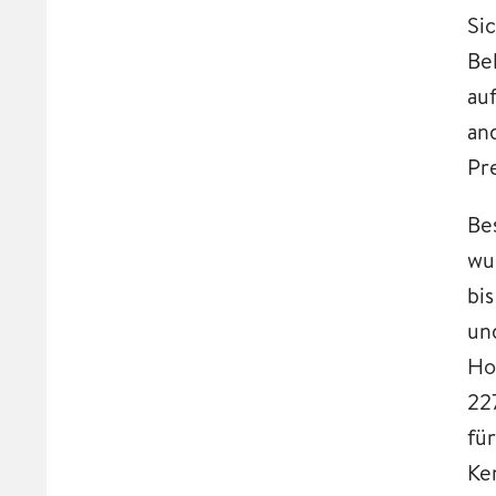
Si
Be
au
an
Pr
Be
wu
bi
un
Ho
22
fü
Ke