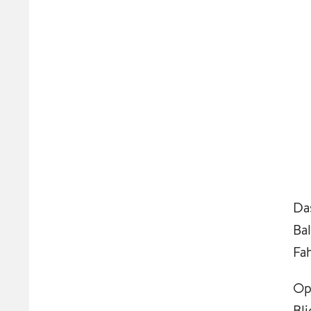
Da
Ba
Fa
Op
Bl