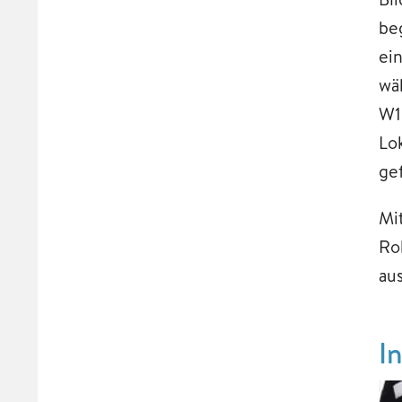
be
ei
wä
W1
Lo
ge
Mi
Ro
au
I