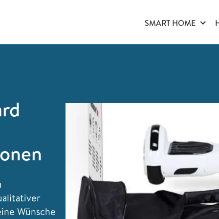
SMART HOME
ard
ionen
m
alitativer
keine Wünsche