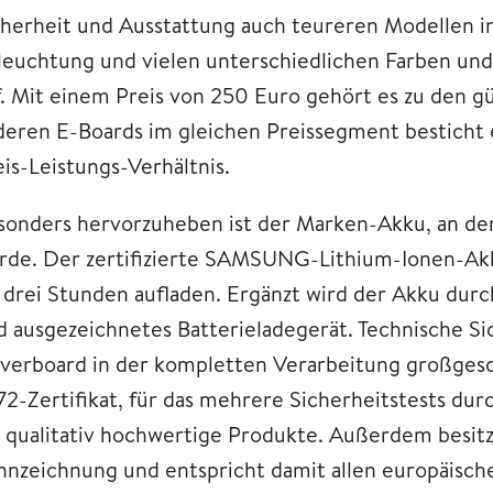
cherheit und Ausstattung auch teureren Modellen in 
leuchtung und vielen unterschiedlichen Farben und 
f. Mit einem Preis von 250 Euro gehört es zu den g
deren E-Boards im gleichen Preissegment besticht
eis-Leistungs-Verhältnis.
sonders hervorzuheben ist der Marken-Akku, an dem
rde. Der zertifizierte SAMSUNG-Lithium-Ionen-Akku 
s drei Stunden aufladen. Ergänzt wird der Akku dur
d ausgezeichnetes Batterieladegerät. Technische S
verboard in der kompletten Verarbeitung großgesch
72-Zertifikat, für das mehrere Sicherheitstests du
r qualitativ hochwertige Produkte. Außerdem besi
nnzeichnung und entspricht damit allen europäisc