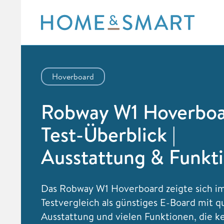
Skip
to
content
Hoverboard
Robway W1 Hoverbo
Test-Überblick |
Ausstattung & Funkt
Das Robway W1 Hoverboard zeigte sich i
Testvergleich als günstiges E-Board mit qu
Ausstattung und vielen Funktionen, die 