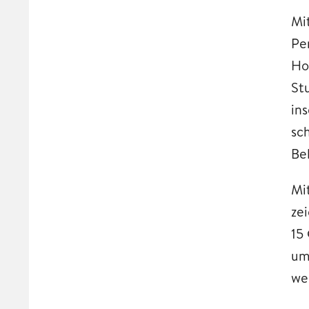
Mi
Pe
Ho
St
in
sc
Be
Mi
ze
15
um
we