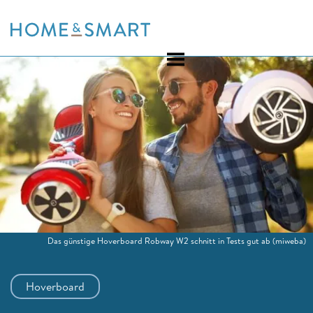
Skip
to
content
Das günstige Hoverboard Robway W2 schnitt in Tests gut ab
(miweba)
Hoverboard