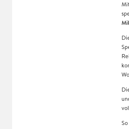
Mi
sp
Mi
Di
Sp
Re
ko
Wo
Die
un
vo
So