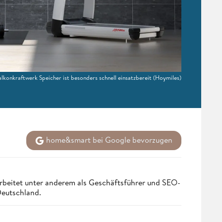
alkonkraftwerk Speicher ist besonders schnell einsatzbereit
(Hoymiles)
home&smart bei Google bevorzugen
rbeitet unter anderem als Geschäftsführer und SEO-
Deutschland.