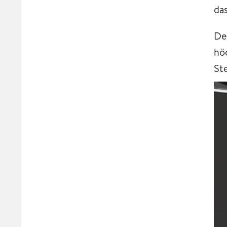
da
De
hö
St