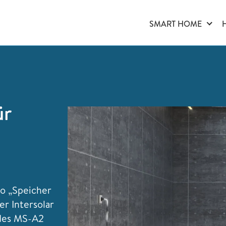
SMART HOME
ür
o „Speicher
r Intersolar
 des MS-A2