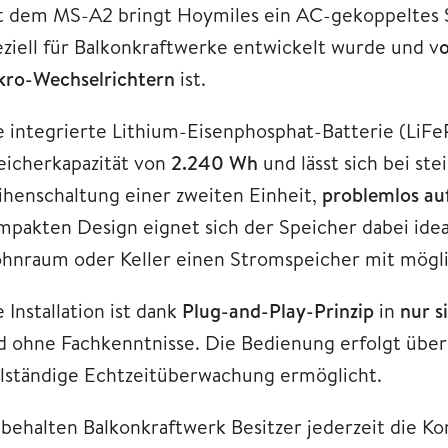
t dem MS-A2 bringt Hoymiles ein AC-gekoppeltes 
eziell für Balkonkraftwerke entwickelt wurde und v
o
kro-Wechselrichtern
ist.
e integrierte Lithium-Eisenphosphat-Batterie (LiFe
eicherkapazität von
2.240 Wh
und lässt sich bei s
ihenschaltung einer zweiten Einheit,
problemlos au
mpakten Design eignet sich der Speicher dabei ideal 
hnraum oder Keller einen Stromspeicher mit mögli
 Installation ist dank
Plug-and-Play-Prinzip
in
nur s
d ohne Fachkenntnisse. Die Bedienung erfolgt übe
llständige Echtzeitüberwachung ermöglicht.
 behalten Balkonkraftwerk Besitzer jederzeit die K