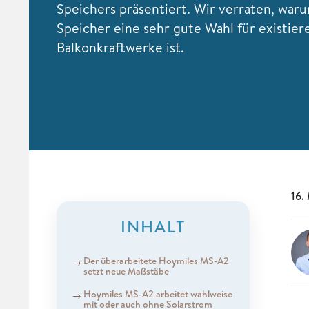
Speichers präsentiert. Wir verraten, war
Speicher eine sehr gute Wahl für existie
Balkonkraftwerke ist.
16.
INHALT
Der überarbeitete Hoymiles MS-A2
setzt neue Maßstäbe
Hoymiles MS-A2 arbeitet wahlweise
mit oder auch ohne Solarstrom