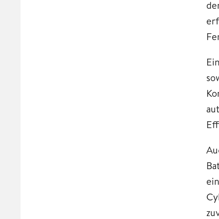
de
er
Fe
Ei
so
Ko
au
Ef
Au
Ba
ei
Cy
zu