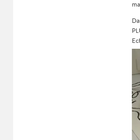
ma
Da
PL
Ec