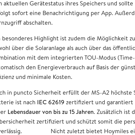
n aktuellen Gerätestatus ihres Speichers und sollt
folgt sofort eine Benachrichtigung per App. Außerde
rnzugriff abschalten.
n besonderes Highlight ist zudem die Möglichkeit 
wohl über die Solaranlage als auch über das öffentl
mbination mit dem integrierten TOU-Modus (Time-
tomatisch den Energieverbrauch auf Basis der günst
fizienz und minimale Kosten.
ch in puncto Sicherheit erfüllt der MS-A2 höchste
tterie ist nach
IEC 62619
zertifiziert und garantier
ner
Lebensdauer von bis zu 15 Jahren
. Zusätzlich is
bersicherheit zertifiziert und schützt somit die pe
verlässig. Nicht zuletzt bietet Hoymiles ei