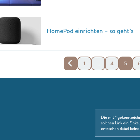
HomePod einrichten – so geht’s
1
…
4
5
Die mit * gekennzeich
solchen Link ein Einkau
entstehen dabei keine