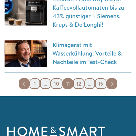
Kaffeevollautomaten bis zu
43% günstiger – Siemens,
Krups & De’Longhi!
Klimagerät mit
Wasserkühlung: Vorteile &
Nachteile im Test-Check
1
…
10
11
12
…
15