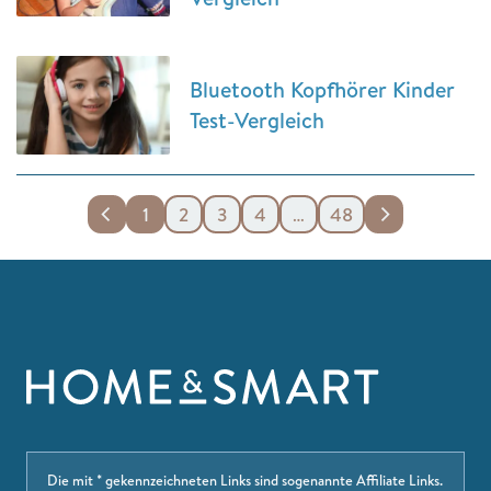
Bluetooth Kopfhörer Kinder
Test-Vergleich
1
2
3
4
…
48
Die mit * gekennzeichneten Links sind sogenannte Affiliate Links.