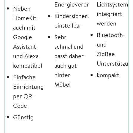
Energieverbrauchsmessung
Lichtsystems
Neben
integriert
Kindersicherung
HomeKit-
werden
einstellbar
auch mit
Bluetooth-
Google
Sehr
und
Assistant
schmal und
ZigBee
und Alexa
passt daher
Unterstützun
kompatibel
auch gut
hinter
kompakt
Einfache
Möbel
Einrichtung
per QR-
Code
Günstig