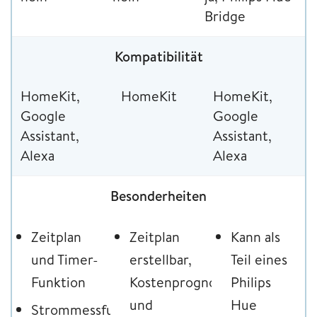
Bridge
Kompatibilität
HomeKit,
HomeKit
HomeKit,
Google
Google
Assistant,
Assistant,
Alexa
Alexa
Besonderheiten
Zeitplan
Zeitplan
Kann als
und Timer-
erstellbar,
Teil eines
Funktion
Kostenprognose
Philips
und
Hue
Strommessfunktion