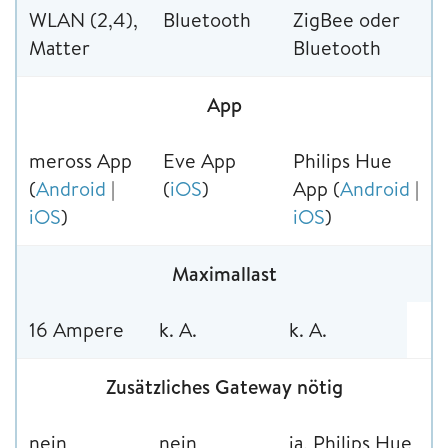
WLAN (2,4),
Bluetooth
ZigBee oder
Matter
Bluetooth
App
meross App
Eve App
Philips Hue
(
Android
|
(
iOS
)
App (
Android
|
iOS
)
iOS
)
Maximallast
16 Ampere
k. A.
k. A.
Zusätzliches Gateway nötig
nein
nein
ja, Philips Hue