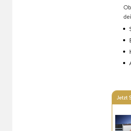
Ob
de
Jetzt