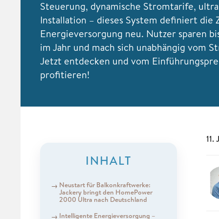
Steuerung, dynamische Stromtarife, ultra
Installation – dieses System definiert die
Energieversorgung neu. Nutzer sparen bi
im Jahr und mach sich unabhängig vom S
Jetzt entdecken und vom Einführungspre
profitieren!
11.
INHALT
Neustart für Balkonkraftwerke:
Jackery bringt den HomePower
2000 Ultra nach Deutschland
Intelligente Energieversorgung –