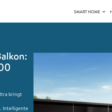
SMART HOME
alkon:
000
ra bringt
 Intelligente