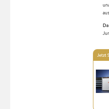
un
au
Da
Ju
Jetzt