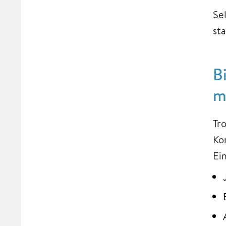
Se
st
B
m
Tr
Ko
Ei