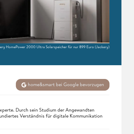
ckery HomePower 2000 Ultra Solarspeicher für nur 899 Euro
(Jackery)
home&smart bei Google bevorzugen
 Experte. Durch sein Studium der Angewandten
undiertes Verständnis für digitale Kommunikation