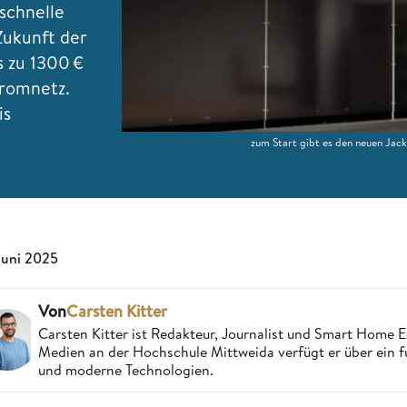
schnelle
 Zukunft der
s zu 1300 €
tromnetz.
is
zum Start gibt es den neuen Ja
 Juni 2025
Von
Carsten Kitter
Carsten Kitter ist Redakteur, Journalist und Smart Home
Medien an der Hochschule Mittweida verfügt er über ein f
und moderne Technologien.