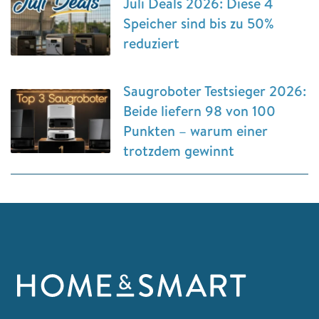
Juli Deals 2026: Diese 4
Speicher sind bis zu 50%
reduziert
Saugroboter Testsieger 2026:
Beide liefern 98 von 100
Punkten – warum einer
trotzdem gewinnt