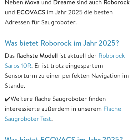
Neben
Mova
und
Dreame
sind auch
Roborock
und
ECOVACS
im Jahr 2025 die besten
Adressen für Saugroboter.
Was bietet Roborock im Jahr 2025?
Das
flachste Modell
ist aktuell der
Roborock
Saros 10R
. Er ist trotz eingespartem
Sensorturm zu einer perfekten Navigation im
Stande.
✔️Weitere flache Saugroboter finden
interessierte außerdem in unserem
Flache
Saugroboter Test
.
Was bietet ECOVACS im Jahr 2025?