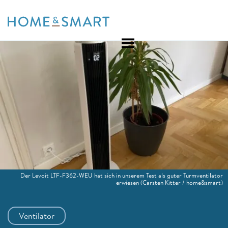
Skip
to
content
Der Levoit LTF-F362-WEU hat sich in unserem Test als guter Turmventilator
erwiesen
(Carsten Kitter / home&smart)
Ventilator