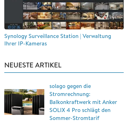
Synology Surveillance Station | Verwaltung
Ihrer IP-Kameras
NEUESTE ARTIKEL
solago gegen die
Stromrechnung:
Balkonkraftwerk mit Anker
SOLIX 4 Pro schlägt den
Sommer-Stromtarif