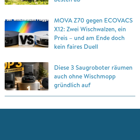
MOVA Z70 gegen ECOVACS
X12: Zwei Wischwalzen, ein
Preis – und am Ende doch
kein faires Duell
Diese 3 Saugroboter räumen
auch ohne Wischmopp
gründlich auf