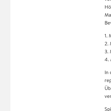
Hö
Ma
Be
1. 
2.
3.
4.
In
re
Üb
ve
Spi