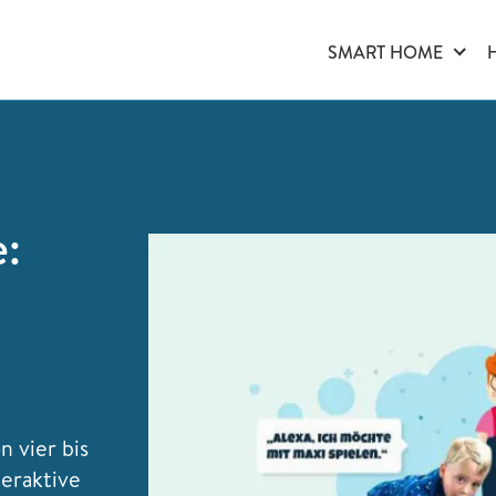
SMART HOME
e:
n vier bis
teraktive