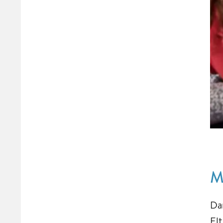
M
Da
El