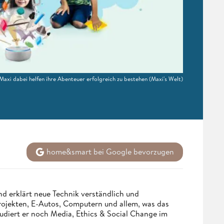
Maxi dabei helfen ihre Abenteuer erfolgreich zu bestehen
(Maxi's Welt)
home&smart bei Google bevorzugen
d erklärt neue Technik verständlich und
Projekten, E-Autos, Computern und allem, was das
udiert er noch Media, Ethics & Social Change im