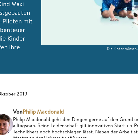
Kind Maxi
lbstgebauten
-Piloten mit
Abenteuer
die Kinder
fen ihre
Die Kinder müssen 
Oktober 2019
Von
Philip Macdonald
Philip Macdonald geht den Dingen gerne auf den Grund un
alltagsnah. Seine Leidenschaft gilt innovativen Start-up-
Technikherz noch hochschlagen lässt. Neben der Arbeit st
Master an der University of Sussex.