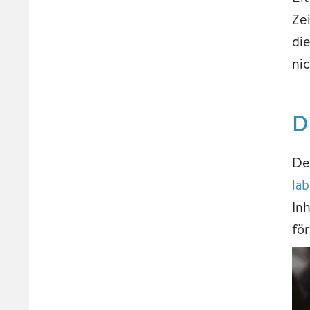
Ze
di
ni
D
De
lab
In
fö