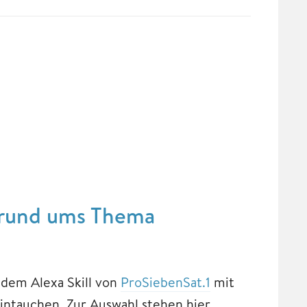
e rund ums Thema
 dem Alexa Skill von
ProSiebenSat.1
mit
intauchen. Zur Auswahl stehen hier