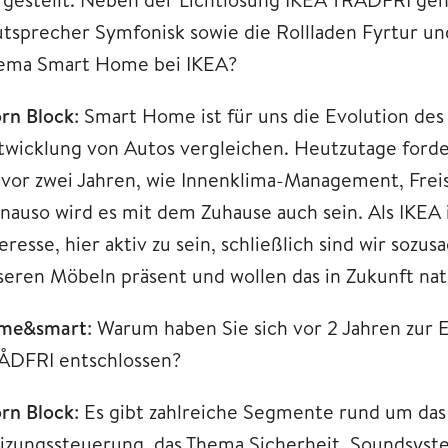
utsprecher Symfonisk sowie die Rollladen Fyrtur un
ema Smart Home bei IKEA?
örn Block
: Smart Home ist für uns die Evolution des
twicklung von Autos vergleichen. Heutzutage ford
s vor zwei Jahren, wie Innenklima-Management, Fr
nauso wird es mit dem Zuhause auch sein. Als IKEA 
eresse, hier aktiv zu sein, schließlich sind wir soz
seren Möbeln präsent und wollen das in Zukunft nat
me&smart
: Warum haben Sie sich vor 2 Jahren zur
ÅDFRI entschlossen?
örn Block
: Es gibt zahlreiche Segmente rund um da
izungssteuerung, das Thema Sicherheit, Soundsyste