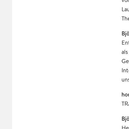
La
Th
Bj
En
al
Ge
Int
un
ho
TR
Bj
He