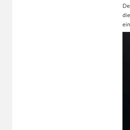
De
di
ei