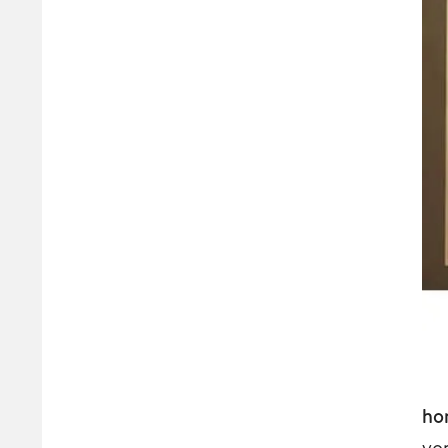
ho
vo