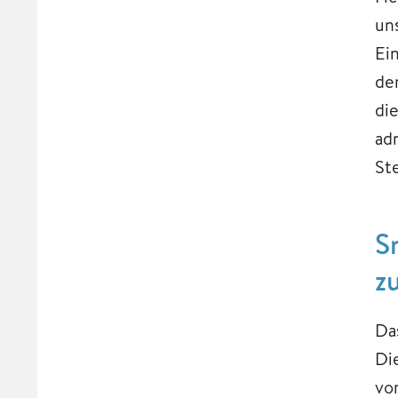
un
Ei
de
di
ad
St
S
z
Da
Di
vo