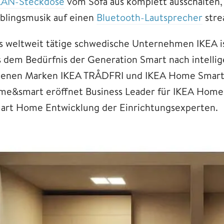
AN-Steckdose
vom Sofa aus komplett ausschalten,
eblingsmusik auf einen
Bluetooth-Lautsprecher
stre
s weltweit tätige schwedische Unternehmen IKEA is
s dem Bedürfnis der Generation Smart nach intelli
genen Marken IKEA TRÅDFRI und IKEA Home Smart 
me&smart eröffnet Business Leader für IKEA Home Sm
art Home Entwicklung der Einrichtungsexperten.