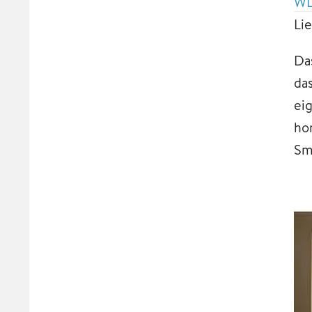
WL
Li
Da
da
ei
ho
Sm