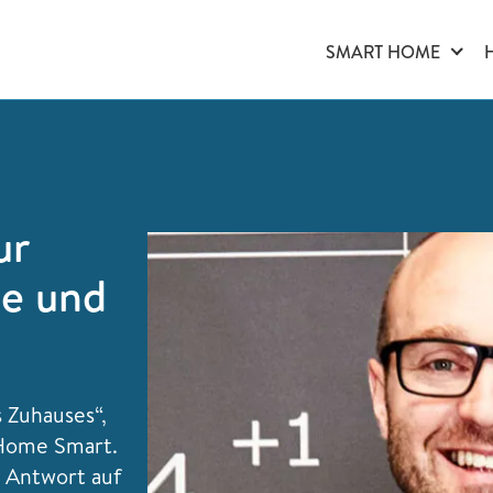
SMART HOME
ur
ie und
 Zuhauses“,
 Home Smart.
 Antwort auf