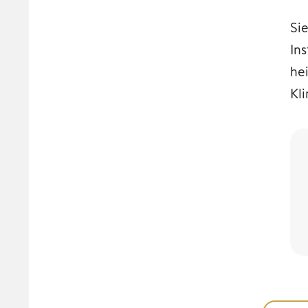
Sie
In
he
Kl