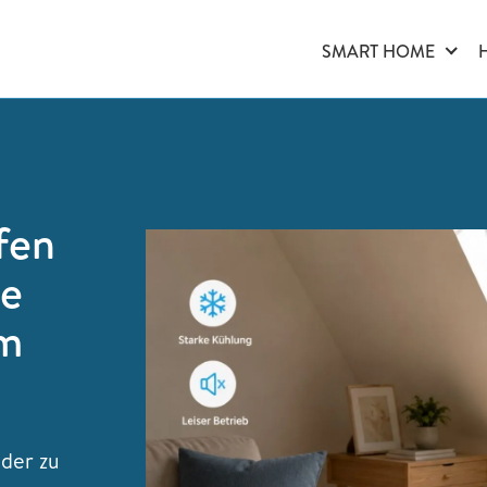
SMART HOME
fen
le
im
eder zu