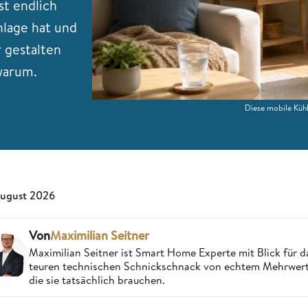
st endlich
nlage hat und
gestalten
 warum.
Diese mobile Küh
August 2026
Von
Maximilian Seitner
Maximilian Seitner ist Smart Home Experte mit Blick für da
teuren technischen Schnickschnack von echtem Mehrwert,
die sie tatsächlich brauchen.