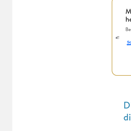
M
h
Be
D
d