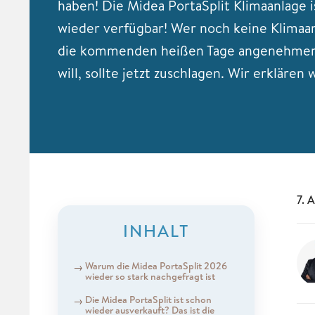
haben! Die Midea PortaSplit Klimaanlage i
wieder verfügbar! Wer noch keine Klimaa
die kommenden heißen Tage angenehmer 
will, sollte jetzt zuschlagen. Wir erklären
7. 
INHALT
Warum die Midea PortaSplit 2026
wieder so stark nachgefragt ist
Die Midea PortaSplit ist schon
wieder ausverkauft? Das ist die