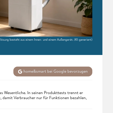
llösung besteht aus einem Innen- und einem Außengerät.
(KI-generiert)
home&smart bei Google bevorzugen
s Wesentliche. In seinen Produkttests trennt er
 damit Verbraucher nur für Funktionen bezahlen,