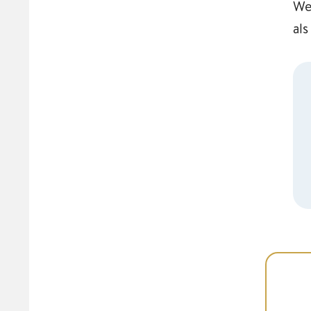
We
als