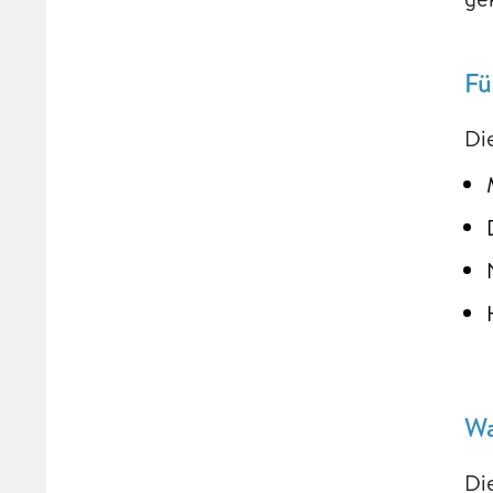
Fü
Di
Wa
Di