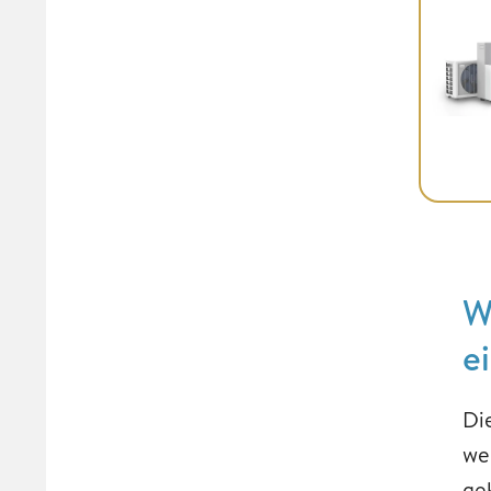
W
e
Di
we
gek