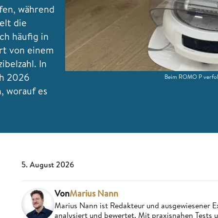
ufen, während
elt die
ch häufig in
ert von einem
ibelzahl. In
ch 2026
Beim ROMO P verfolg
, worauf es
5. August 2026
Von
Marius Nann
Marius Nann ist Redakteur und ausgewiesener Ex
analysiert und bewertet. Mit praxisnahen Tests u