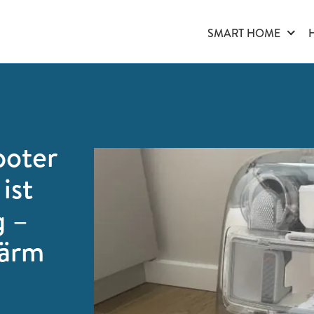
SMART HOME
boter
ist
g –
Lärm