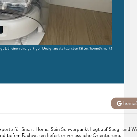
t DJI einen einzigartigen Designansatz (Carsten Kitter/home&smart)
home&s
perte für Smart Home. Sein Schwerpunkt liegt auf Saug- und Wis
nd tiefem Fachwissen liefert er verlässliche Orientierung.