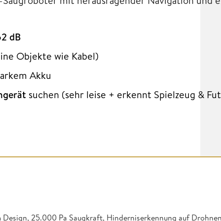
ch-Saugroboter mit herausragender Navigation und 
62 dB
ine Objekte wie Kabel)
starkem Akku
umgerät
suchen (sehr leise + erkennt Spielzeug & Fu
 Design, 25.000 Pa Saugkraft, Hinderniserkennung auf Drohne