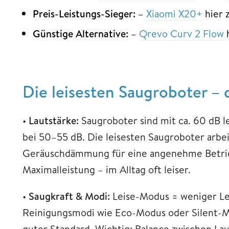
Preis-Leistungs-Sieger:
–
Xiaomi X20+
hier 
Günstige Alternative:
–
Qrevo Curv 2 Flow
Die leisesten Saugroboter – 
•
Lautstärke:
Saugroboter sind mit ca. 60 dB le
bei 50–55 dB. Die leisesten Saugroboter arb
Geräuschdämmung für eine angenehme Betriebs
Maximalleistung – im Alltag oft leiser.
•
Saugkraft & Modi:
Leise-Modus = weniger Le
Reinigungsmodi wie Eco-Modus oder Silent-Mod
guter Standard. Wichtig: Balance zwischen La