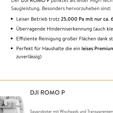
Der
DJI ROMO P
punktet als leiser High-Te
Saugleistung. Besonders hervorzuheben sind:
Leiser Betrieb trotz
25.000 Pa mit nur ca. 
Überragende Hinderniserkennung (auch kle
Effiziente Reinigung großer Flächen dank 
Perfekt für Haushalte die ein
leises Premi
zuverlässig)
DJI ROMO P
Saugroboter mit Wischpads und Transparentem