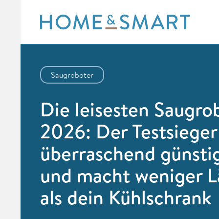
Skip
to
content
Saugroboter
Die leisesten Saugro
2026: Der Testsieger 
überraschend günsti
und macht weniger 
als dein Kühlschrank