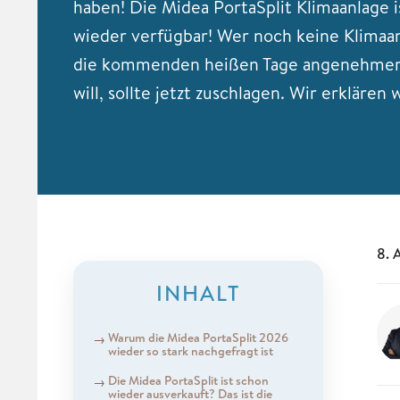
haben! Die Midea PortaSplit Klimaanlage i
wieder verfügbar! Wer noch keine Klimaa
die kommenden heißen Tage angenehmer 
will, sollte jetzt zuschlagen. Wir erklären
8. 
INHALT
Warum die Midea PortaSplit 2026
wieder so stark nachgefragt ist
Die Midea PortaSplit ist schon
wieder ausverkauft? Das ist die