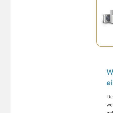
W
e
Di
we
gek