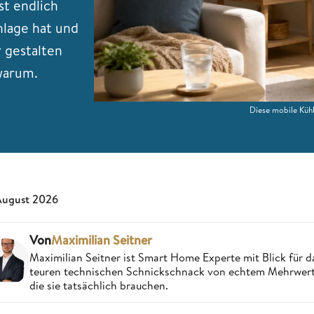
st endlich
nlage hat und
gestalten
 warum.
Diese mobile Küh
August 2026
Von
Maximilian Seitner
Maximilian Seitner ist Smart Home Experte mit Blick für da
teuren technischen Schnickschnack von echtem Mehrwert,
die sie tatsächlich brauchen.