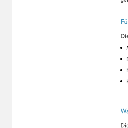
Fü
Di
Wa
Di