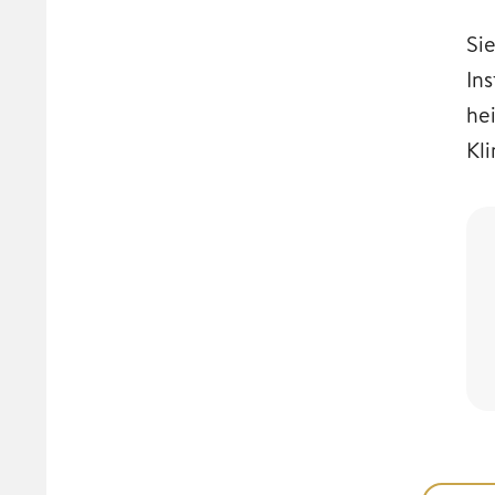
Sie
In
he
Kl