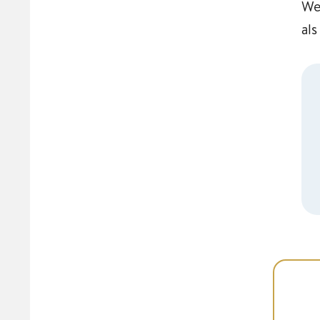
We
als