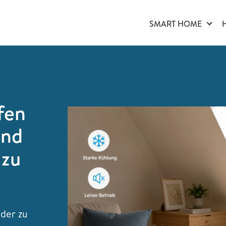
SMART HOME
fen
und
 zu
eder zu