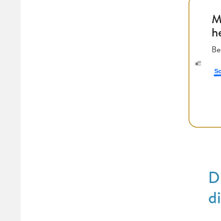
M
h
Be
D
d