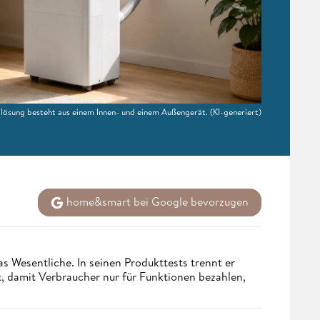
llösung besteht aus einem Innen- und einem Außengerät.
(KI-generiert)
home&smart bei Google bevorzugen
s Wesentliche. In seinen Produkttests trennt er
 damit Verbraucher nur für Funktionen bezahlen,