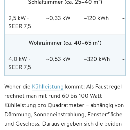
Schlafzimmer (ca. 25–40 m²)
2,5 kW ·
~0,33 kW
~120 kWh
~3
SEER 7,5
Wohnzimmer (ca. 40–65 m²)
4,0 kW ·
~0,53 kW
~320 kWh
~1
SEER 7,5
Woher die
Kühlleistung
kommt: Als Faustregel
rechnet man mit rund 60 bis 100 Watt
Kühlleistung pro Quadratmeter – abhängig von
Dämmung, Sonneneinstrahlung, Fensterfläche
und Geschoss. Daraus ergeben sich die beiden