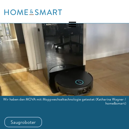
Skip
to
content
Wir haben den MOVA mit Moppwechseltechnologie getestet
(Katharina Wagner /
home&smart)
Saugroboter