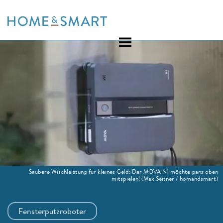
Skip
to
content
Saubere Wischleistung für kleines Geld: Der MOVA N1 möchte ganz oben
mitspielen!
(Max Seitner / homandsmart)
Fensterputzroboter