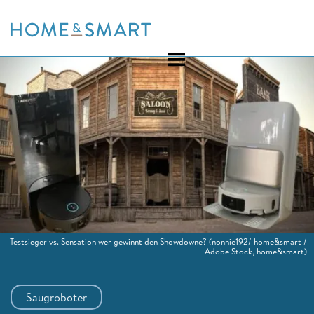
Skip
to
content
Testsieger vs. Sensation wer gewinnt den Showdowne?
(nonnie192/ home&smart /
Adobe Stock, home&smart)
Saugroboter