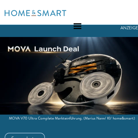
Skip
to
content
ANZEIGE
MOVA V70 Ultra Complete Markteinführung.
(Marius Nann/ KI/ home&smart)