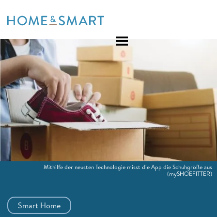
Skip
to
content
Mithilfe der neusten Technologie misst die App die Schuhgröße aus
(mySHOEFITTER)
Smart Home