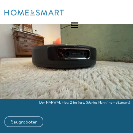
Skip
to
content
Der NARWAL Flow 2 im Test.
(Marius Nann/ home&smart)
Saugroboter