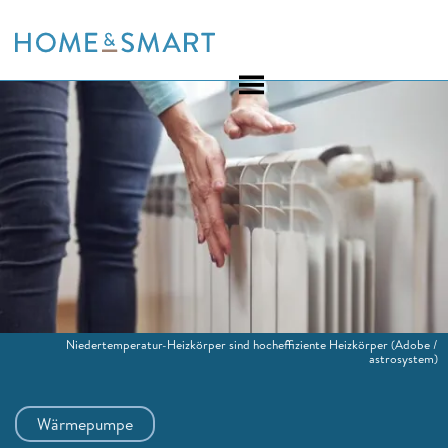
Skip
to
content
Niedertemperatur-Heizkörper sind hocheffiziente Heizkörper
(Adobe /
astrosystem)
Wärmepumpe