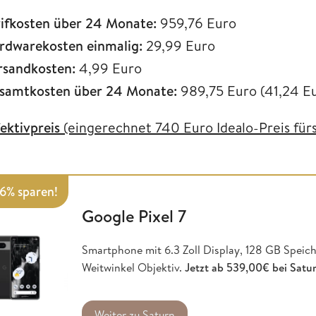
rifkosten über 24 Monate:
959,76 Euro
rdwarekosten einmalig:
29,99 Euro
rsandkosten:
4,99 Euro
samtkosten über 24 Monate:
989,75 Euro (41,24 E
fektivpreis
(eingerechnet 740 Euro Idealo-Preis fü
16% sparen!
Google Pixel 7
Smartphone mit 6.3 Zoll Display, 128 GB Speic
Weitwinkel Objektiv.
Jetzt ab 539,00€ bei Saturn
Weiter zu Saturn