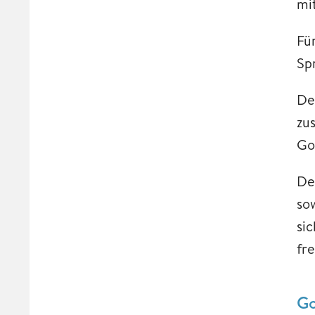
mi
Fü
Sp
De
zu
Go
De
so
si
fr
Go