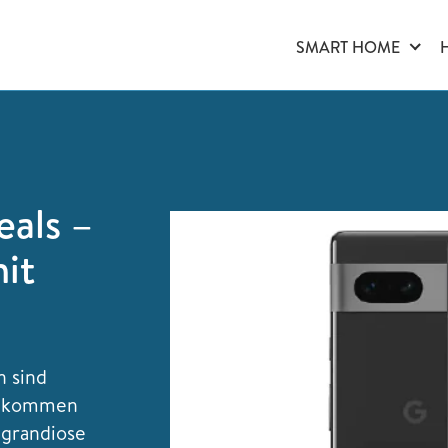
SMART HOME
eals –
it
n sind
ollkommen
 grandiose