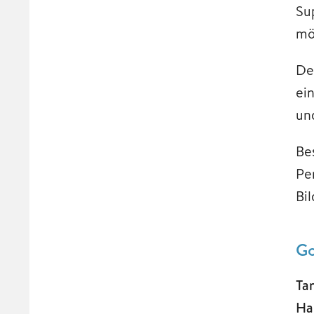
Su
mö
De
ei
un
Be
Pe
Bi
Go
Ta
Ha