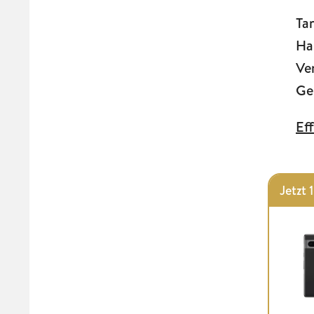
Ta
Ha
Ve
Ge
Ef
Jetzt 