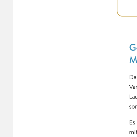
G
M
Da
Var
La
so
Es
mi