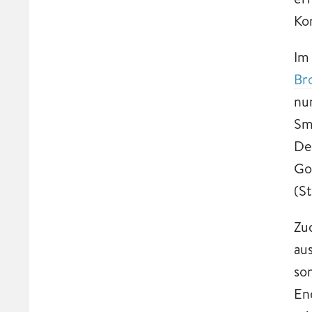
Ko
Im
Br
nu
Sm
De
Go
(S
Zu
au
so
En