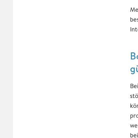
Me
be
In
B
g
Be
st
kö
pr
we
be