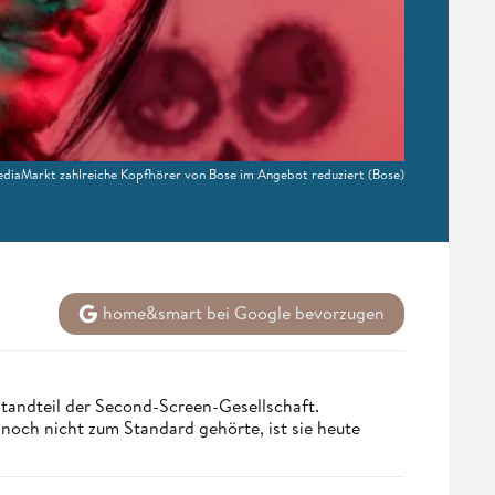
ediaMarkt zahlreiche Kopfhörer von Bose im Angebot reduziert
(Bose)
home&smart bei Google bevorzugen
tandteil der Second-Screen-Gesellschaft.
och nicht zum Standard gehörte, ist sie heute