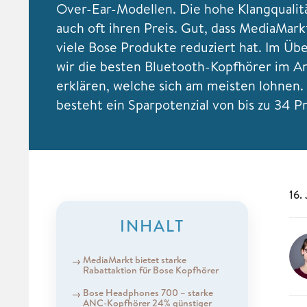
Over-Ear-Modellen. Die hohe Klangqualitä
auch oft ihren Preis. Gut, dass MediaMark
viele Bose Produkte reduziert hat. Im Übe
wir die besten Bluetooth-Kopfhörer im 
erklären, welche sich am meisten lohnen.
besteht ein Sparpotenzial von bis zu 34 P
16.
INHALT
MediaMarkt bietet starke
Rabattaktion für Bose Kopfhörer
Bose Headphones 700 – starke
ANC-Kopfhörer 24% günstiger