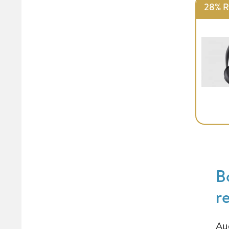
28% R
B
r
Au