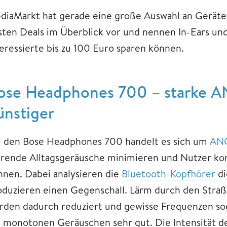
diaMarkt hat gerade eine große Auswahl an Geräten 
sten Deals im Überblick vor und nennen In-Ears un
teressierte bis zu 100 Euro sparen können.
ose Headphones 700 – starke 
ünstiger
i den Bose Headphones 700 handelt es sich um
ANC
örende Alltagsgeräusche minimieren und Nutzer ko
nnen. Dabei analysieren die
Bluetooth-Kopfhörer
di
oduzieren einen Gegenschall. Lärm durch den Stra
rden dadurch reduziert und gewisse Frequenzen soga
i monotonen Geräuschen sehr gut. Die Intensität 