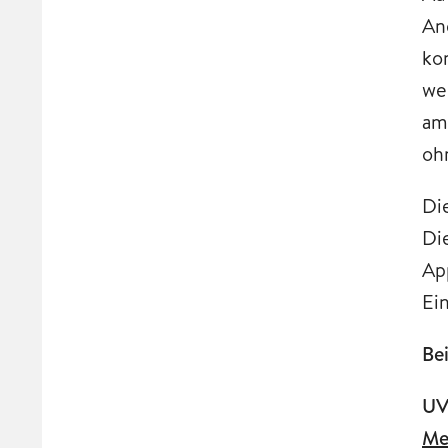
An
ko
we
am
oh
Di
Di
Ap
Ein
Be
UV
Me