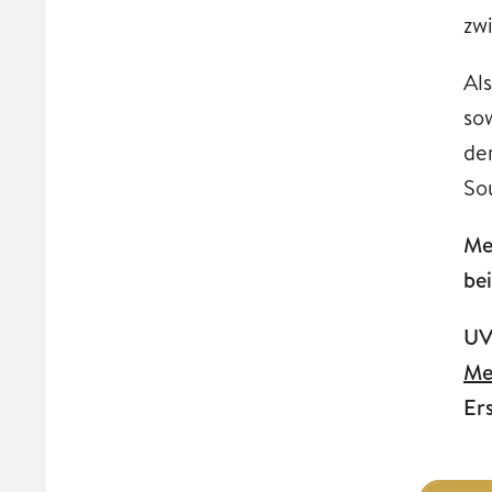
zw
Al
so
de
So
Me
be
UV
Me
Er