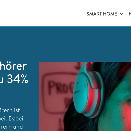
SMART HOME
hörer
zu 34%
rern ist,
ei. Dabei
örern und