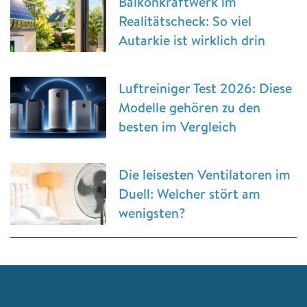
Balkonkraftwerk im
Realitätscheck: So viel
Autarkie ist wirklich drin
Luftreiniger Test 2026: Diese
Modelle gehören zu den
besten im Vergleich
Die leisesten Ventilatoren im
Duell: Welcher stört am
wenigsten?