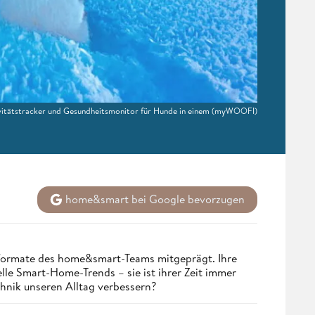
tivitätstracker und Gesundheitsmonitor für Hunde in einem
(myWOOFI)
home&smart bei Google bevorzugen
nformate des home&smart-Teams mitgeprägt. Ihre
lle Smart-Home-Trends – sie ist ihrer Zeit immer
chnik unseren Alltag verbessern?