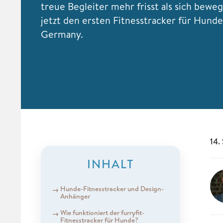
treue Begleiter mehr frisst als sich beweg
jetzt den ersten Fitnesstracker für Hund
Germany.
14.
INHALT
Hunde-Fitnesstracker und Design-
Anhänger
Wie funktioniert der furryfit-
Fitnesstracker für Hunde?