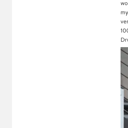
wo
my
ve
10
Dr