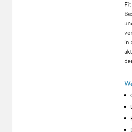
Fi
Be
un
ve
in
ak
de
We