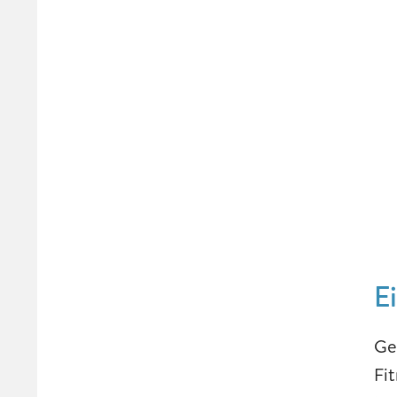
E
Ge
Fi