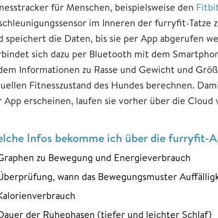
tnesstracker für Menschen, beispielsweise den
Fitb
schleunigungssensor im Inneren der furryfit-Tatze
d speichert die Daten, bis sie per App abgerufen 
rbindet sich dazu per Bluetooth mit dem Smartpho
 dem Informationen zu Rasse und Gewicht und Grö
tuellen Fitnesszustand des Hundes berechnen. Dami
r App erscheinen, laufen sie vorher über die Clou
lche Infos bekomme ich über die furryfit-
Graphen zu Bewegung und Energieverbrauch
Überprüfung, wann das Bewegungsmuster Auffälligk
Kalorienverbrauch
Dauer der Ruhephasen (tiefer und leichter Schlaf)