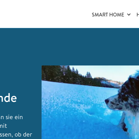
SMART HOME
nde
n sie ein
mit
sen, ob der