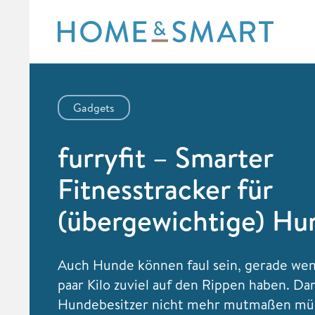
Skip
to
content
Gadgets
furryfit – Smarter
Fitnesstracker für
(übergewichtige) Hu
Auch Hunde können faul sein, gerade wen
paar Kilo zuviel auf den Rippen haben. Da
Hundebesitzer nicht mehr mutmaßen müs