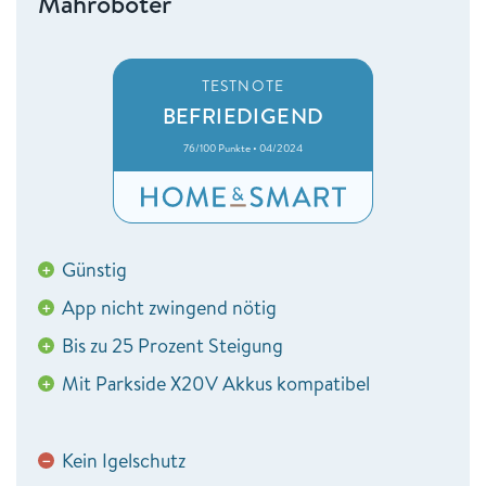
Mähroboter
TESTNOTE
BEFRIEDIGEND
76/100 Punkte • 04/2024
Günstig
+
App nicht zwingend nötig
+
Bis zu 25 Prozent Steigung
+
Mit Parkside X20V Akkus kompatibel
+
Kein Igelschutz
−