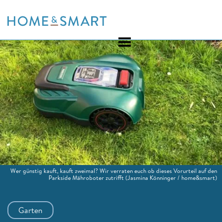
Skip
to
content
Wer günstig kauft, kauft zweimal? Wir verraten euch ob dieses Vorurteil auf den
Parkside Mähroboter zutrifft
(Jasmina Könninger / home&smart)
Garten