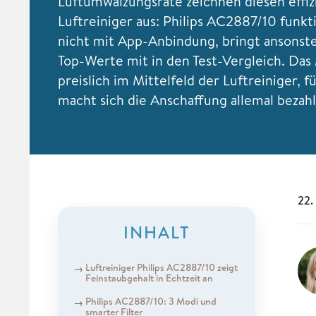
Luftumwälzungsrate zeichnen diesen effi
Luftreiniger aus: Philips AC2887/10 funkt
nicht mit App-Anbindung, bringt ansonst
Top-Werte mit in den Test-Vergleich. Das 
preislich im Mittelfeld der Luftreiniger, f
macht sich die Anschaffung allemal bezahl
22.
INHALT
Luftreiniger Philips AC2887/10 zeigt
Feinstaubgehalt in Echtzeit an
Philips AC2887/10: 3 Modi und
smarter Filter