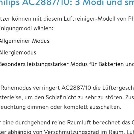
hilips AC2887/10: 3 Modi und sm
tzer können mit diesem Luftreiniger-Modell von Phi
inigungmodi wählen:
Allgemeiner Modus
Allergiemodus
Besonders leistungsstarker Modus für Bakterien un
 Ruhemodus verringert AC2887/10 die Lüftergeschw
sterleise, um den Schlaf nicht zu sehr zu stören. Zu
leuchtung dimmen oder komplett ausschalten.
r eine durchgehend reine Raumluft berechnet das 
lter abhängig von Verschmutzungsgrad im Raum, Luft