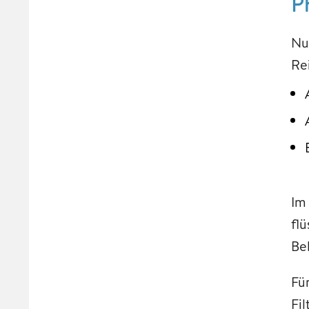
P
Nu
Re
Im
flü
Be
Fü
Fi