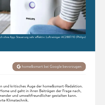
ch ohne App-Steuerung sehr effektiv: Luftreiniger AC2887/10
(Philips)
home&smart bei Google bevorzugen
n und kritisches Auge der home&smart-Redaktion.
Home und geht in ihren Beiträgen der Frage nach,
onender und umweltfreundlicher gestalten kann.
arte Klimatechnik.