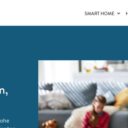
SMART HOME
n,
hohe