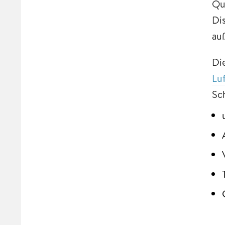
Qu
Di
auß
Di
Luf
Sc