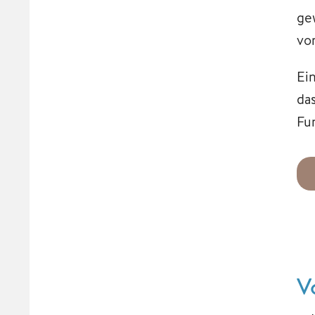
ge
vo
Ei
da
Fu
V