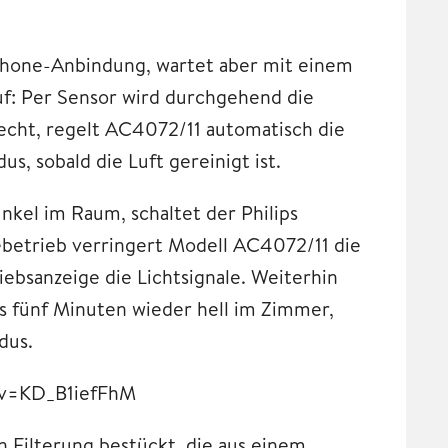
tphone-Anbindung, wartet aber mit einem
f: Per Sensor wird durchgehend die
lecht, regelt AC4072/11 automatisch die
s, sobald die Luft gereinigt ist.
kel im Raum, schaltet der Philips
betrieb verringert Modell AC4072/11 die
iebsanzeige die Lichtsignale. Weiterhin
als fünf Minuten wieder hell im Zimmer,
dus.
&v=KD_B1iefFhM
n Filterung bestückt, die aus einem