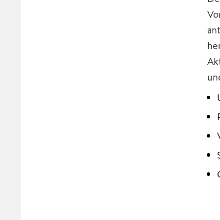
Vo
an
he
Ak
un