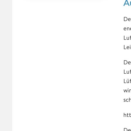
A
De
en
Lu
Le
De
Lu
Lü
wi
sc
ht
De