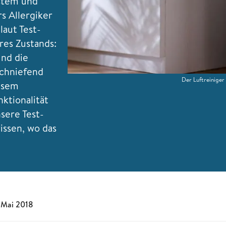
ystem und
s Allergiker
aut Test-
res Zustands:
nd die
chniefend
Der Luftreiniger
iesem
nktionalität
sere Test-
issen, wo das
 Mai 2018