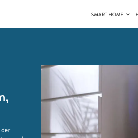
SMART HOME
n,
 der