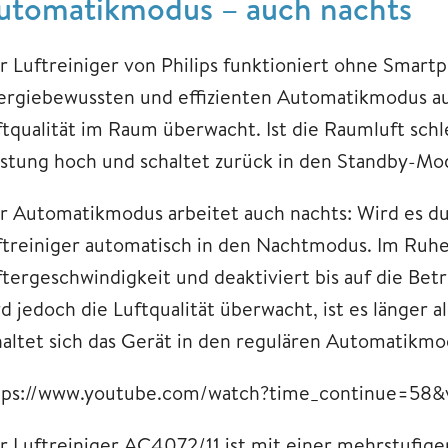
utomatikmodus – auch nachts
r Luftreiniger von Philips funktioniert ohne Smar
ergiebewussten und effizienten Automatikmodus au
ftqualität im Raum überwacht. Ist die Raumluft sch
istung hoch und schaltet zurück in den Standby-Modu
r Automatikmodus arbeitet auch nachts: Wird es dun
ftreiniger automatisch in den Nachtmodus. Im Ruhe
ftergeschwindigkeit und deaktiviert bis auf die Betr
rd jedoch die Luftqualität überwacht, ist es länger 
haltet sich das Gerät in den regulären Automatikmo
tps://www.youtube.com/watch?time_continue=58
r Luftreiniger AC4072/11 ist mit einer mehrstufige