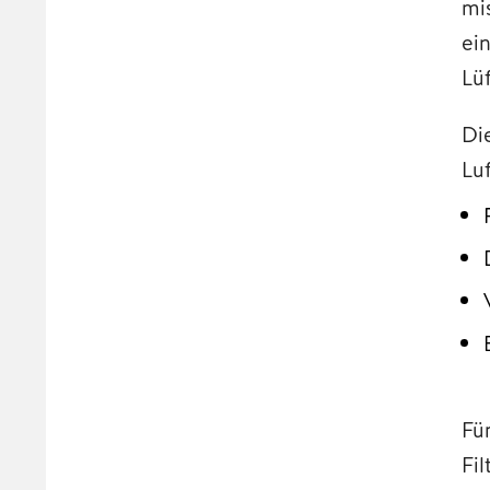
mi
ei
Lü
Di
Luf
Fü
Fi