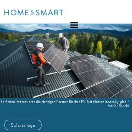
Skip
to
content
So finden Interessierte die richtigen Partner für ihre PV-Installation
(anatoliy_gleb /
Adobe Stock)
Solaranlage