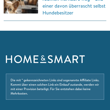
einer davon überrascht selbst
Hundebesitzer
Die mit * gekennzeichneten Links sind sogenannte Affiliate Links.
Kommt über einen solchen Link ein Einkauf zustande, werden wir
mit einer Provision beteiligt. Für Sie entstehen dabei keine
Mehrkosten.