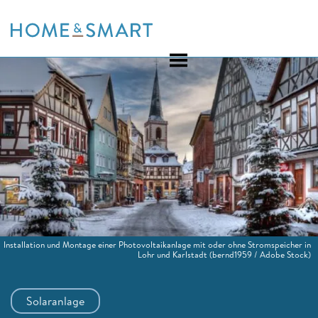
Skip
to
content
Installation und Montage einer Photovoltaikanlage mit oder ohne Stromspeicher in
Lohr und Karlstadt
(bernd1959 / Adobe Stock)
Solaranlage