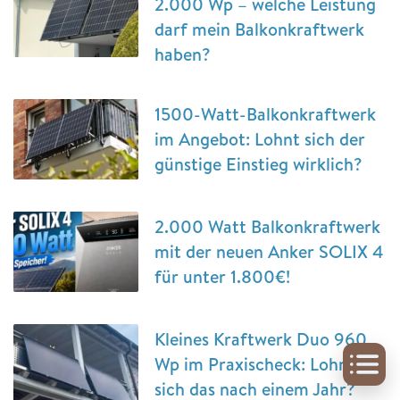
2.000 Wp – welche Leistung
darf mein Balkonkraftwerk
haben?
1500-Watt-Balkonkraftwerk
im Angebot: Lohnt sich der
günstige Einstieg wirklich?
2.000 Watt Balkonkraftwerk
mit der neuen Anker SOLIX 4
für unter 1.800€!
Kleines Kraftwerk Duo 960
Wp im Praxischeck: Lohnt
sich das nach einem Jahr?